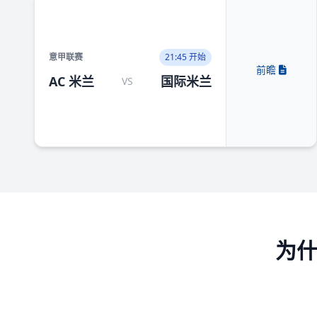
意甲联赛
21:45 开始
前瞻
AC 米兰
国际米兰
VS
为