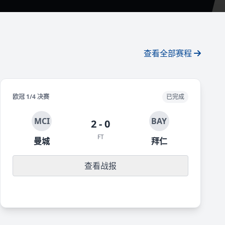
查看全部赛程
欧冠 1/4 决赛
已完成
MCI
BAY
2 - 0
FT
曼城
拜仁
查看战报