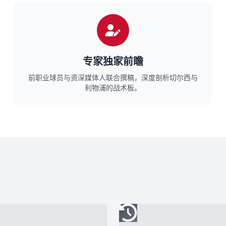
专家独家前瞻
前职业球员与资深媒体人联合撰稿，深度剖析切尔西与
利物浦的战术板。