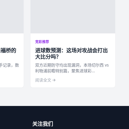
竞彩推荐
坦福桥的
进球数预测：这场对攻战会打出
大比分吗？
交手记录，数
双方近期防守均出现漏洞，本场切尔西 vs
利物浦前瞻特别篇，聚焦进球彩...
阅读全文
关注我们