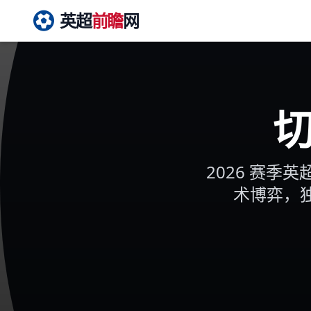
英超
前瞻
网
切
2026 赛季
术博弈，